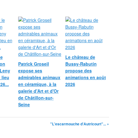
le
Le château de
ion
Patrick Groseil
Bussy-Rabutin
 Leny
expose ses
propose des
 lieu
admirables animaux
animations en août
26...
en céramique, à la
2026
galerie d'Art et d'Or
de Châtillon-sur-
Seine
"L'escarmouche d'Autricourt"... »