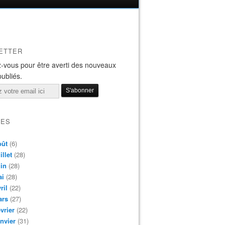
ETTER
-vous pour être averti des nouveaux
publiés.
VES
oût
(6)
illet
(28)
in
(28)
ai
(28)
ril
(22)
ars
(27)
vrier
(22)
nvier
(31)