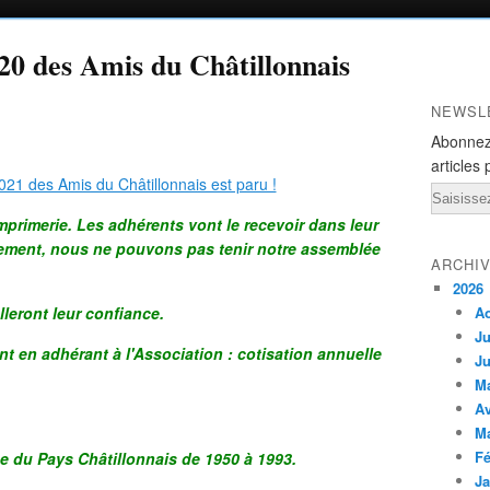
020 des Amis du Châtillonnais
NEWSL
Abonnez
articles 
Email
'imprimerie. Les adhérents vont le recevoir dans leur
sement, nous ne pouvons pas tenir notre assemblée
ARCHI
2026
leront leur confiance.
A
Ju
nt en adhérant à l'Association : cotisation annuelle
Ju
M
Av
M
Fé
ée du Pays Châtillonnais de 1950 à 1993.
Ja