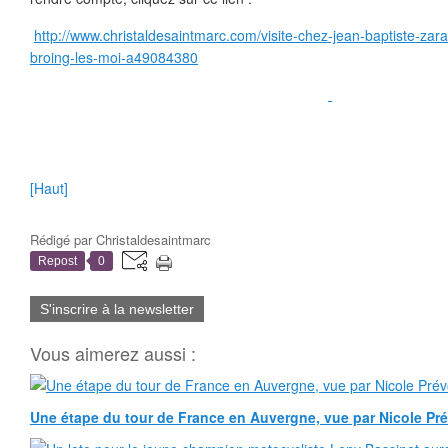
http://www.christaldesaintmarc.com/visite-chez-jean-baptiste-zarat
broing-les-moi-a49084380
[Haut]
Rédigé par
Christaldesaintmarc
Repost
0
S'inscrire à la newsletter
Vous aimerez aussi :
Une étape du tour de France en Auvergne, vue par Nicole Pr