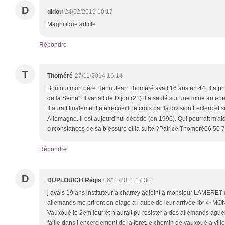
D
didou
24/02/2015 10:17
Magnifique article
Répondre
T
Thoméré
27/11/2014 16:14
Bonjour,mon père Henri Jean Thoméré avait 16 ans en 44. Il a pri
de la Seine". Il venait de Dijon (21) il a sauté sur une mine anti
Il aurait finalement été recueilli je crois par la division Leclerc et 
Allemagne. Il est aujourd'hui décédé (en 1996). Qui pourrait m'aid
circonstances de sa blessure et la suite ?Patrice Thoméré06 50 
Répondre
D
DUPLOUICH Régis
06/11/2011 17:30
j avais 19 ans instituteur a charrey adjoint a monsieur LAMERET qu
allemands me prirent en otage a l aube de leur arrivée<br /> M
Vauxoué le 2em jour et n aurait pu resister a des allemands aguerri
faille dans l encerclement de la foret.le chemin de vauxoué a ville