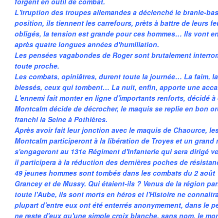
forgent en outil de combat.
L'irruption des troupes allemandes a déclenché le branle-ba
position, ils tiennent les carrefours, prèts à battre de leurs 
obligés, la tension est grande pour ces hommes… Ils vont enf
après quatre longues années d'humiliation.
Les pensées vagabondes de Roger sont brutalement interro
toute proche.
Les combats, opiniâtres, durent toute la journée… La faim, la
blessés, ceux qui tombent… La nuit, enfin, apporte une accal
L'ennemi fait monter en ligne d'importants renforts, décidé à
Montcalm décide de décrocher, le maquis se replie en bon ordr
franchi la Seine à Pothières.
Après avoir fait leur jonction avec le maquis de Chaource, l
Montcalm participeront à la libération de Troyes et un grand
s'engageront au 131e Régiment d'Infanterie qui sera dirigé ver
il participera à la réduction des dernières poches de résista
49 jeunes hommes sont tombés dans les combats du 2 août 
Grancey et de Mussy. Qui étaient-ils ? Venus de la région par
toute l'Aube, ils sont morts en héros et l'Histoire ne connai
plupart d'entre eux ont été enterrés anonymement, dans le pet
ne reste d'eux qu'une simple croix blanche, sans nom, le mon