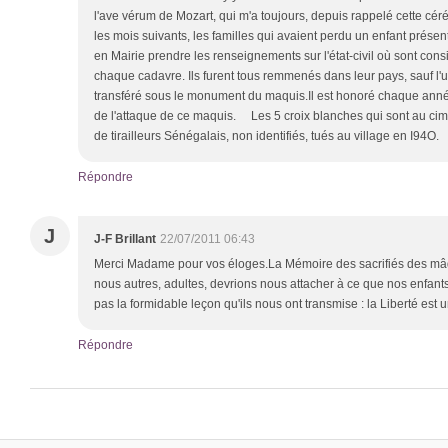
l'ave vérum de Mozart, qui m'a toujours, depuis rappelé cette c
les mois suivants, les familles qui avaient perdu un enfant prés
en Mairie prendre les renseignements sur l'état-civil où sont con
chaque cadavre. Ils furent tous remmenés dans leur pays, sauf l'un
transféré sous le monument du maquis.Il est honoré chaque ann
de l'attaque de ce maquis. Les 5 croix blanches qui sont au cim
de tirailleurs Sénégalais, non identifiés, tués au village en I94O.
Répondre
J
J-F Brillant
22/07/2011 06:43
Merci Madame pour vos éloges.La Mémoire des sacrifiés des mâqu
nous autres, adultes, devrions nous attacher à ce que nos enfants 
pas la formidable leçon qu'ils nous ont transmise : la Liberté est u
Répondre