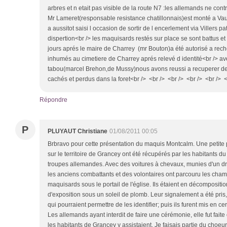
arbres et n etait pas visible de la route N7 :les allemands ne contr
Mr Lameret(responsable resistance chatillonnais)est monté a Va
a aussitot saisi l occasion de sortir de l encerlement via Villers p
dispertion<br /> les maquisards restés sur place se sont battus et
jours aprés le maire de Charrey (mr Bouton)a été autorisé a reche
inhumés au cimetiere de Charrey aprés relevé d identité<br />
tabou(marcel Brehon,de Mussy)nous avons reussi a recuperer 
cachés et perdus dans la foret<br /> <br /> <br /> <br /> <br /> 
Répondre
P
PLUYAUT Christiane
01/08/2011 00:05
Brbravo pour cette présentation du maquis Montcalm. Une petite 
sur le territoire de Grancey ont été récupérés par les habitants du
troupes allemandes. Avec des voitures à chevaux, munies d'un d
les anciens combattants et des volontaires ont parcouru les cha
maquisards sous le portail de l'église. Ils étaient en décompositio
d'exposition sous un soleil de plomb. Leur signalement a été pris
qui pourraient permettre de les identifier; puis ils furent mis en ce
Les allemands ayant interdit de faire une cérémonie, elle fut fait
les habitants de Grancey y assistaient. Je faisais partie du choe