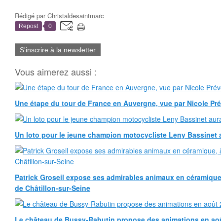
Rédigé par
Christaldesaintmarc
Repost
0
S'inscrire à la newsletter
Vous aimerez aussi :
Une étape du tour de France en Auvergne, vue par Nicole Pr
Un loto pour le jeune champion motocycliste Leny Bassinet au
Patrick Groseil expose ses admirables animaux en céramique, à
de Châtillon-sur-Seine
Le château de Bussy-Rabutin propose des animations en ao