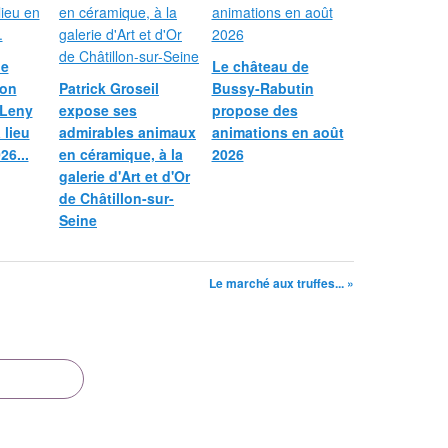
le
Le château de
ion
Patrick Groseil
Bussy-Rabutin
 Leny
expose ses
propose des
 lieu
admirables animaux
animations en août
26...
en céramique, à la
2026
galerie d'Art et d'Or
de Châtillon-sur-
Seine
Le marché aux truffes... »