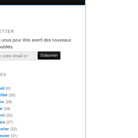
ETTER
-vous pour être averti des nouveaux
publiés.
VES
oût
(6)
illet
(28)
in
(28)
ai
(28)
ril
(22)
ars
(27)
vrier
(22)
nvier
(31)