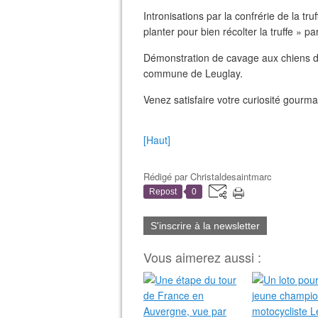
Intronisations par la confrérie de la tr
planter pour bien récolter la truffe » p
Démonstration de cavage aux chiens dan
commune de Leuglay.
Venez satisfaire votre curiosité gourm
[Haut]
Rédigé par
Christaldesaintmarc
Repost
0
S'inscrire à la newsletter
Vous aimerez aussi :