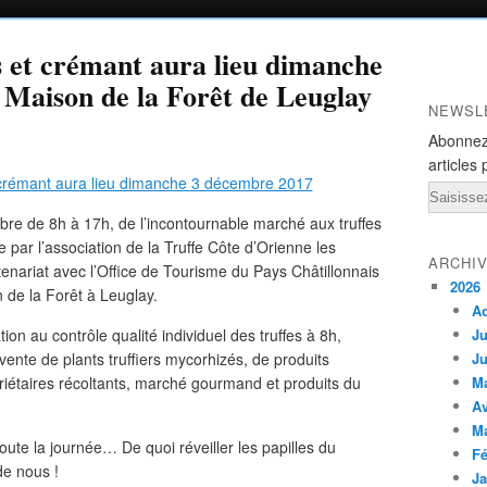
s et crémant aura lieu dimanche
 Maison de la Forêt de Leuglay
NEWSL
Abonnez
articles 
Email
re de 8h à 17h, de l’incontournable marché aux truffes
e par l’association de la Truffe Côte d’Orienne les
ARCHI
nariat avec l’Office de Tourisme du Pays Châtillonnais
2026
de la Forêt à Leuglay.
A
n au contrôle qualité individuel des truffes à 8h,
Ju
vente de plants truffiers mycorhizés, de produits
Ju
riétaires récoltants, marché gourmand et produits du
M
Av
M
oute la journée… De quoi réveiller les papilles du
Fé
e nous !
Ja