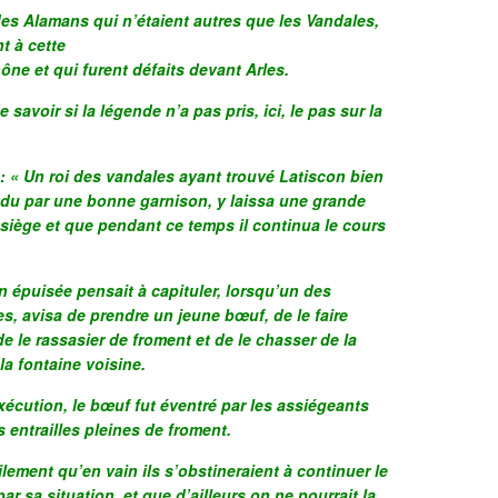
es Alamans qui n’étaient autres que les Vandales,
t à cette
ône et qui furent défaits devant Arles.
savoir si la légende n’a pas pris, ici, le pas sur la
e : « Un roi des vandales ayant trouvé Latiscon bien
éfendu par une bonne garnison, y laissa une grande
 siège et que pendant ce temps il continua le cours
n épuisée pensait à capituler, lorsqu’un des
s, avisa de prendre un jeune bœuf, de le faire
de le rassasier de froment et de le chasser de la
à la fontaine voisine.
xécution, le bœuf fut éventré par les assiégeants
s entrailles pleines de froment.
lement qu’en vain ils s’obstineraient à continuer le
par sa situation, et que d’ailleurs on ne pourrait la