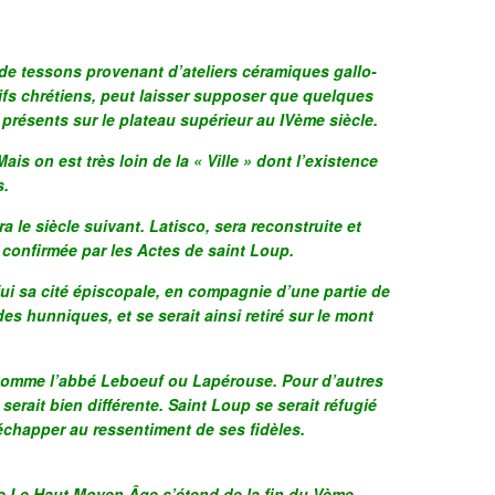
de tessons provenant d’ateliers céramiques gallo-
fs chrétiens, peut laisser supposer que quelques
 présents sur le plateau supérieur au IVème siècle.
 Mais on est très loin de la « Ville » dont l’existence
s.
 le siècle suivant. Latisco, sera reconstruite et
 confirmée par les Actes de saint Loup.
fui sa cité épiscopale, en compagnie d’une partie de
s hunniques, et se serait ainsi retiré sur le mont
 comme l’abbé Leboeuf ou Lapérouse. Pour d’autres
 serait bien différente. Saint Loup se serait réfugié
échapper au ressentiment de ses fidèles.
 Le Haut Moyen Âge s’étend de la fin du Vème