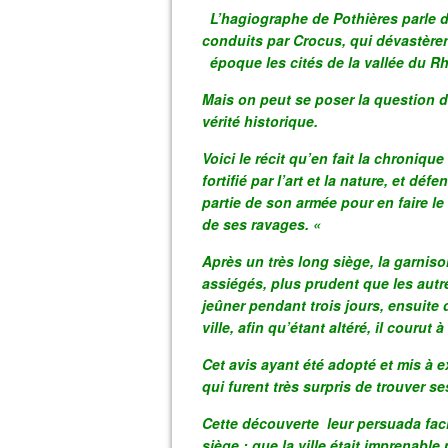
L’hagiographe de Pothières parle d
conduits par Crocus, qui dévastèren
époque les cités de la vallée du Rh
Mais on peut se poser la question de 
vérité historique.
Voici le récit qu’en fait la chroniqu
fortifié par l’art et la nature, et d
partie de son armée pour en faire le
de ses ravages. «
Après un très long siège, la garniso
assiégés, plus prudent que les autre
jeûner pendant trois jours, ensuite 
ville, afin qu’étant altéré, il courut 
Cet avis ayant été adopté et mis à e
qui furent très surpris de trouver se
Cette découverte leur persuada faci
siège ; que la ville était imprenable 