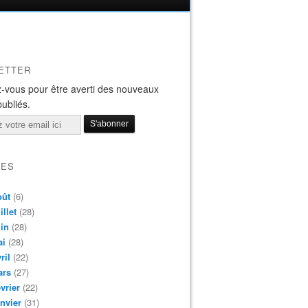
ETTER
-vous pour être averti des nouveaux
publiés.
VES
oût
(6)
illet
(28)
in
(28)
ai
(28)
ril
(22)
ars
(27)
vrier
(22)
nvier
(31)