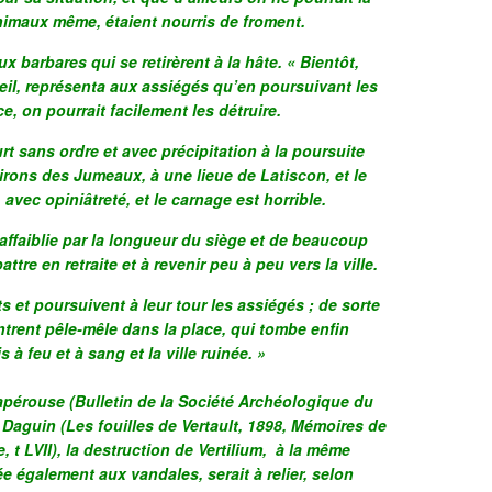
animaux même, étaient nourris de froment.
ux barbares qui se retirèrent à la hâte. « Bientôt,
seil, représenta aux assiégés qu’en poursuivant les
, on pourrait facilement les détruire.
t sans ordre et avec précipitation à la poursuite
irons des Jumeaux, à une lieue de Latiscon, et le
avec opiniâtreté, et le carnage est horrible.
ffaiblie par la longueur du siège et de beaucoup
re en retraite et à revenir peu à peu vers la ville.
s et poursuivent à leur tour les assiégés ; de sorte
ntrent pêle-mêle dans la place, qui tombe enfin
s à feu et à sang et la ville ruinée. »
apérouse (Bulletin de la Société Archéologique du
 Daguin (Les fouilles de Vertault, 1898, Mémoires de
 t LVII), la destruction de Vertilium, à la même
e également aux vandales, serait à relier, selon