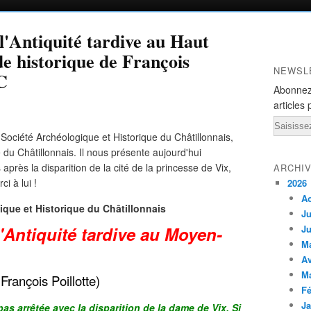
l'Antiquité tardive au Haut
e historique de François
NEWSL
C
Abonnez
articles 
Email
a Société Archéologique et Historique du Châtillonnais,
e du Châtillonnais. Il nous présente aujourd'hui
 après la disparition de la cité de la princesse de Vix,
ARCHI
i à lui !
2026
A
que et Historique du Châtillonnais
Ju
'Antiquité tardive au Moyen-
Ju
M
Av
M
 François Poillotte)
Fé
Ja
pas arrêtée avec la disparition de la dame de Vix. Si