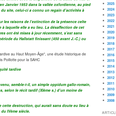
2025
 en Janvier 1953 dans la vallée oxfordienne, au pied
2024
e du site, celui-ci a connu un regain d’activités à
2023
2022
les raisons de l’extinction de la présence celte
2021
 à laquelle elle a eu lieu. La désaffection de cet
2020
ures ont été mises à jour récemment, s’est sans
2019
 période du Hallstatt finissant (450 avant J.-C.) ou
2018
2017
2016
2015
2014
uité tardive
2013
2012
2011
evenu, semble-t-il, un simple oppidum gallo-romain,
2010
es, selon le récit tardif (XIème s.) d’un moine de
2009
2008
 cette destruction, qui aurait sans doute eu lieu à
s du IVème siècle.
ARTIC