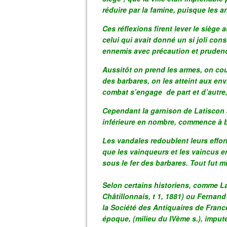
réduire par la famine, puisque les 
Ces réflexions firent lever le siège a
celui qui avait donné un si joli con
ennemis avec précaution et prudence
Aussitôt on prend les armes, on cour
des barbares, on les atteint aux env
combat s’engage de part et d’autre, 
Cependant la garnison de Latiscon a
inférieure en nombre, commence à batt
Les vandales redoublent leurs effort
que les vainqueurs et les vaincus e
sous le fer des barbares. Tout fut mi
Selon certains historiens, comme L
Châtillonnais, t 1, 1881) ou Fernand
la Société des Antiquaires de France,
époque, (milieu du IVème s.), imputé