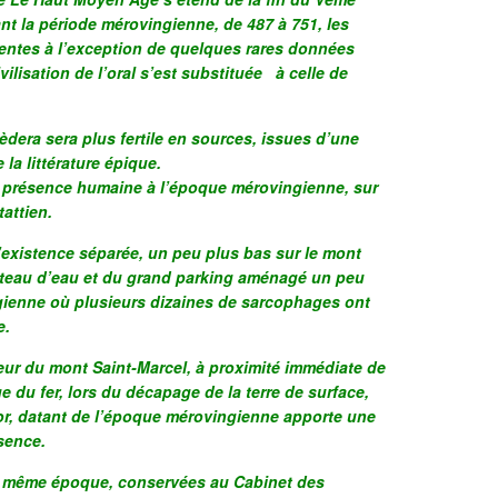
rant la période mérovingienne, de 487 à 751, les
sentes à l’exception de quelques rares données
vilisation de l’oral s’est substituée
à celle de
èdera sera plus fertile en sources, issues d’une
 la littérature épique.
ne présence humaine à l’époque mérovingienne, sur
tattien.
l’existence séparée, un peu plus bas sur le mont
âteau d’eau et du grand parking aménagé un peu
gienne où plusieurs dizaines de sarcophages ont
e.
eur du mont Saint-Marcel, à proximité immédiate de
e du fer, lors du décapage de la terre de surface,
r, datant de l’époque mérovingienne apporte une
sence.
a même époque, conservées au Cabinet des