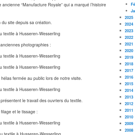
Fé
te ancienne “Manufacture Royale” qui a marqué l’histoire
Ja
2025
 du site depuis sa création.
2024
2023
2022
2021
d'anciennes photographies :
2020
2019
2018
2017
2016
 hélas fermée au public lors de notre visite.
2015
2014
2013
présentent le travail des ouvriers du textile.
2012
2011
 filage et le tissage :
2010
2009
2008