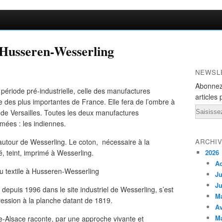
 Husseren-Wesserling
NEWSL
Abonnez
 période pré-industrielle, celle des manufactures
articles 
e des plus importantes de France. Elle fera de l’ombre à
Email
de Versailles. Toutes les deux manufactures
imées : les indiennes.
 autour de Wesserling. Le coton, nécessaire à la
ARCHI
issé, teint, imprimé à Wesserling.
2026
A
Ju
Ju
depuis 1996 dans le site industriel de Wesserling, s’est
M
ression à la planche datant de 1819.
Av
M
e-Alsace raconte, par une approche vivante et