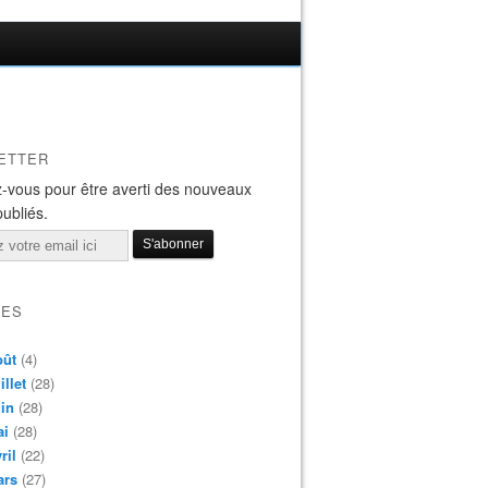
ETTER
-vous pour être averti des nouveaux
publiés.
VES
oût
(4)
illet
(28)
in
(28)
ai
(28)
ril
(22)
ars
(27)