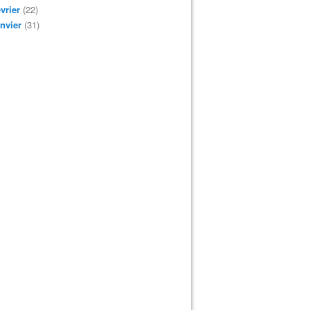
vrier
(22)
nvier
(31)