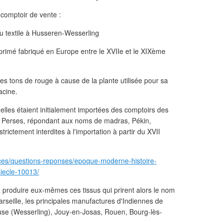
 comptoir de vente :
mprimé fabriqué en Europe entre le XVIIe et le XIXème
es tons de rouge à cause de la plante utilisée pour sa
acine.
'elles étaient initialement importées des comptoirs des
ou Perses, répondant aux noms de madras, Pékin,
ictement interdites à l'importation à partir du XVII
nces/questions-reponses/epoque-moderne-histoire-
siecle-10013/
 à produire eux-mêmes ces tissus qui prirent alors le nom
arseille, les principales manufactures d'Indiennes de
use (Wesserling), Jouy-en-Josas, Rouen, Bourg-lès-