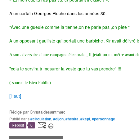
A un certain Georges Pioche dans les années 30:
"Avec une gueule comme la tienne,on ne parle pas ,on pète "
A un opposant gaulliste qui portait une barbiche ,Kir avait délivré 
A son adversaire d'une campagne électorale , il jetait un un mètre avant de
"cela te servira à mesurer la veste que tu vas prendre" !!!
( source le Bien Public)
[Haut]
Rédigé par
Christaldesaintmarc
Publié dans
#circulation
,
#dijon
,
#hesita
,
#kepi
,
#personnage
Repost
0