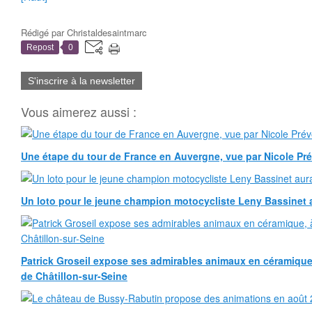
Rédigé par
Christaldesaintmarc
Repost
0
S'inscrire à la newsletter
Vous aimerez aussi :
Une étape du tour de France en Auvergne, vue par Nicole Pr
Un loto pour le jeune champion motocycliste Leny Bassinet au
Patrick Groseil expose ses admirables animaux en céramique, à
de Châtillon-sur-Seine