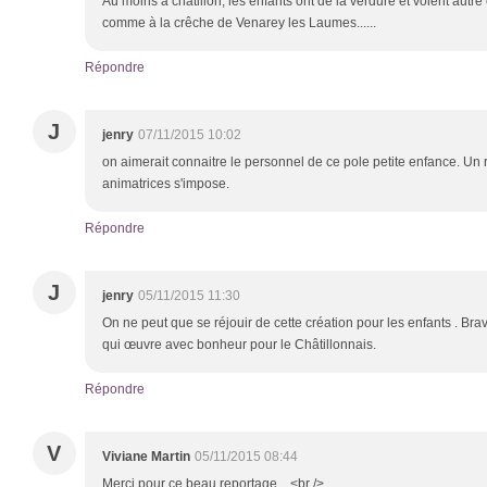
Au moins à chatillon, les enfants ont de la verdure et voient autr
comme à la crêche de Venarey les Laumes......
Répondre
J
jenry
07/11/2015 10:02
on aimerait connaitre le personnel de ce pole petite enfance. Un 
animatrices s'impose.
Répondre
J
jenry
05/11/2015 11:30
On ne peut que se réjouir de cette création pour les enfants . Bra
qui œuvre avec bonheur pour le Châtillonnais.
Répondre
V
Viviane Martin
05/11/2015 08:44
Merci pour ce beau reportage ...<br />