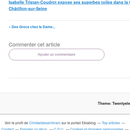
Isabelle Tristan-Coudrot expose ses superbes toiles dans la G
Châtillon-sur-Seine
« Des Grecs chez la Dame...
Commenter cet article
Ajouter un commentaire
Theme: Twentyel
Voir le profil de
Christaldesaintmarc
sur le portail Eklablog
Top articles
Contact
Signaler un abus
C.G.U.
Cookies et données personnelles