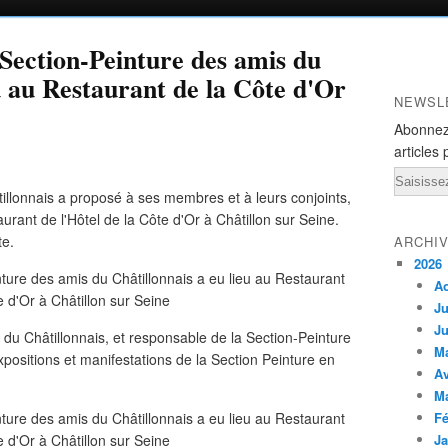
 Section-Peinture des amis du
u au Restaurant de la Côte d'Or
NEWSL
Abonnez
articles 
Email
illonnais a proposé à ses membres et à leurs conjoints,
rant de l'Hôtel de la Côte d'Or à Châtillon sur Seine.
te.
ARCHI
2026
A
Ju
Ju
du Châtillonnais, et responsable de la Section-Peinture
M
expositions et manifestations de la Section Peinture en
Av
M
Fé
Ja