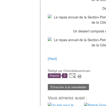
De
Un dessert composé de
[Haut]
Rédigé par
Christaldesaintmarc
Repost
0
S'inscrire à la newsletter
Vous aimerez aussi :