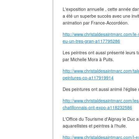
L'exposition annuelle , cette année dan
a été un superbe succès avec une inv
animation par France-Accordéon.
http://www.christaldesaintmarc.com/le
eu-un-tres-gran-a117795286
Les peintres ont aussi présenté leurs t
par Michelle Mora à Puits.
http://www.christaldesaintmarc.com/tal
peintures-co-a117919914
Des peintures ont aussi animé l'église 
http://www.christaldesaintmarc.com/les
chatillonnais-ont-expo-a118232586
L'Office du Tourisme d'Aignay le Duc 
aquarellistes et peintres à l'huile.
http://www.christaldesaintmarc.com/l-ex