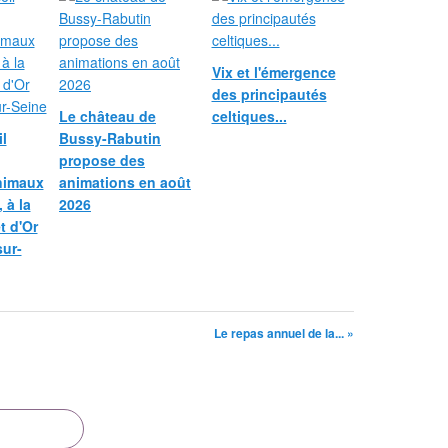
Vix et l'émergence
des principautés
Le château de
celtiques...
l
Bussy-Rabutin
propose des
nimaux
animations en août
 à la
2026
et d'Or
sur-
Le repas annuel de la... »