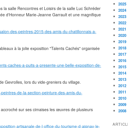
2025
s la salle Rencontres et Loisirs de la salle Luc Schréder
2024
itée d'Honneur Marie-Jeanne Garrault et une magnifique
2023
2022
2021
-salon-des-peintres-2015-des-amis-du-chatillonnais-a-
2020
2019
2018
ableaux à la jolie exposition "Talents Cachés" organisée
2017
2016
ents-caches-a-puits-a-presente-une-belle-exposition-de-
2015
2014
2013
de Gevrolles, lors du vide-greniers du village.
2012
2011
-peintres-de-la-section-peinture-des-amis-du-
2010
2009
a accroché sur ses cimaises les œuvres de plusieurs
2008
ARTIC
position-artisanale-de-l-office-du-tourisme-d-aignay-le-