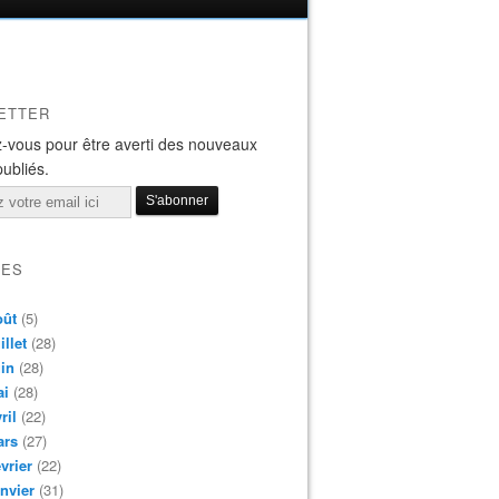
ETTER
-vous pour être averti des nouveaux
publiés.
VES
oût
(5)
illet
(28)
in
(28)
ai
(28)
ril
(22)
ars
(27)
vrier
(22)
nvier
(31)