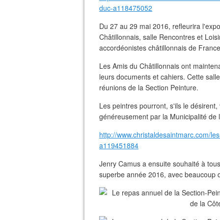
duc-a118475052
Du 27 au 29 mai 2016, refleurira l'exp
Châtillonnais, salle Rencontres et Lois
accordéonistes châtillonnais de Franc
Les Amis du Châtillonnais ont maintena
leurs documents et cahiers. Cette salle
réunions de la Section Peinture.
Les peintres pourront, s'ils le désirent
généreusement par la Municipalité de la
http://www.christaldesaintmarc.com/les
a119451884
Jenry Camus a ensuite souhaité à tous
superbe année 2016, avec beaucoup de