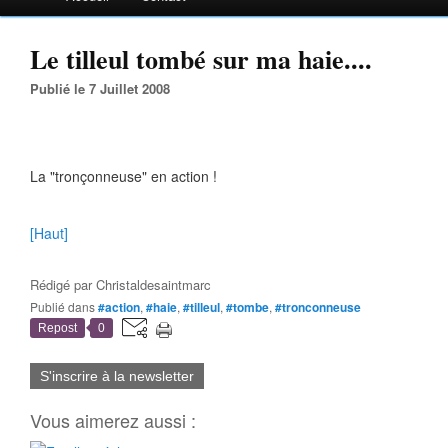
Le tilleul tombé sur ma haie....
Publié le 7 Juillet 2008
La "tronçonneuse" en action !
[Haut]
Rédigé par
Christaldesaintmarc
Publié dans
#action
,
#haie
,
#tilleul
,
#tombe
,
#tronconneuse
Repost
0
S'inscrire à la newsletter
Vous aimerez aussi :