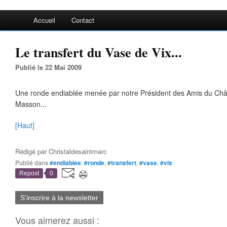
Accueil
Contact
Le transfert du Vase de Vix...
Publié le 22 Mai 2009
Une ronde endiablée menée par notre Président des Amis du Chât
Masson...
[Haut]
Rédigé par
Christaldesaintmarc
Publié dans
#endiablee
,
#ronde
,
#transfert
,
#vase
,
#vix
Repost
0
S'inscrire à la newsletter
Vous aimerez aussi :