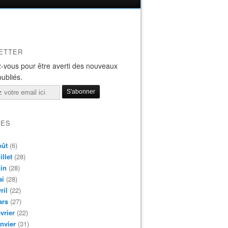
ETTER
-vous pour être averti des nouveaux
publiés.
VES
oût
(6)
illet
(28)
in
(28)
ai
(28)
ril
(22)
ars
(27)
vrier
(22)
nvier
(31)