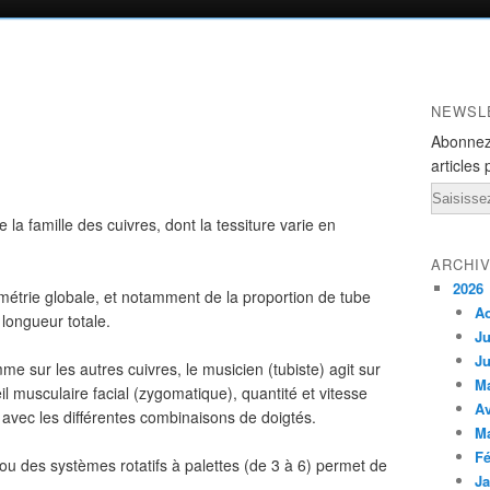
NEWSL
Abonnez
articles 
Email
e la famille des cuivres, dont la tessiture varie en
ARCHI
2026
ométrie globale, et notamment de la proportion de tube
A
 longueur totale.
Ju
Ju
e sur les autres cuivres, le musicien (tubiste) agit sur
M
il musculaire facial (zygomatique), quantité et vitesse
Av
n avec les différentes combinaisons de doigtés.
M
Fé
ns ou des systèmes rotatifs à palettes (de 3 à 6) permet de
Ja