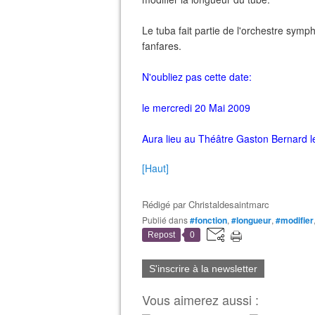
Le tuba fait partie de l'orchestre symp
fanfares.
N'oubliez pas cette date:
le mercredi 20 Mai 2009
Aura lieu au Théâtre Gaston Bernard le
[Haut]
Rédigé par
Christaldesaintmarc
Publié dans
#fonction
,
#longueur
,
#modifier
Repost
0
S'inscrire à la newsletter
Vous aimerez aussi :