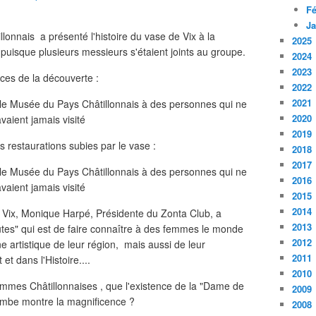
Fé
Ja
onnais a présenté l'histoire du vase de Vix à la
2025
, puisque plusieurs messieurs s'étaient joints au groupe.
2024
2023
nces de la découverte :
2022
2021
2020
2019
es restaurations subies par le vase :
2018
2017
2016
2015
2014
e Vix, Monique Harpé, Présidente du Zonta Club, a
2013
outes" qui est de faire connaître à des femmes le monde
2012
e artistique de leur région, mais aussi de leur
2011
et dans l'Histoire....
2010
emmes Châtillonnaises , que l'existence de la "Dame de
2009
tombe montre la magnificence ?
2008