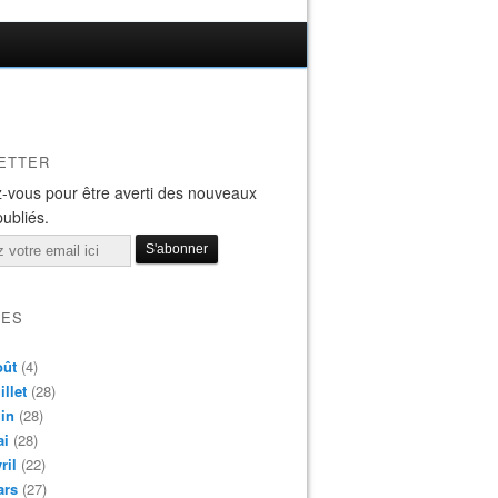
ETTER
-vous pour être averti des nouveaux
publiés.
VES
oût
(4)
illet
(28)
in
(28)
ai
(28)
ril
(22)
ars
(27)