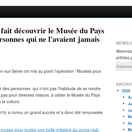
 fait découvrir le Musée du Pays
rsonnes qui ne l'avaient jamais
NEWSL
Abonnez
articles 
Email
n-sur-Seine ont mis au point l’opération ‘’Musées pour
ARCHI
r des personnes qui n'ont pas l'habitude de se rendre
2026
pas pour diverses raisons, à visiter le Musée du Pays
A
 la culture.
Ju
Ju
019, a connu un grand succès et a donc été renouvelée
M
Av
musee-pour-toutes-une-belle-initiative-du-zonta-club-
M