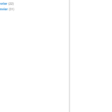
vrier
(22)
nvier
(31)