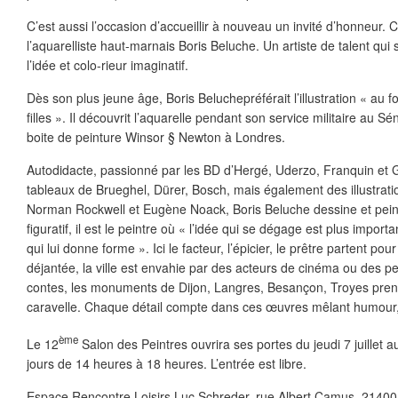
C’est aussi l’occasion d’accueillir à nouveau un invité d’honneur. 
l’aquarelliste haut-marnais Boris Beluche. Un artiste de talent qui
l’idée et colo-rieur imaginatif.
Dès son plus jeune âge, Boris Beluchepréférait l’illustration « au f
filles ». Il découvrit l’aquarelle pendant son service militaire au 
boite de peinture Winsor § Newton à Londres.
Autodidacte, passionné par les BD d’Hergé, Uderzo, Franquin et G
tableaux de Brueghel, Dürer, Bosch, mais également des illustrati
Norman Rockwell et Eugène Noack, Boris Beluche dessine et peint
figuratif, il est le peintre où « l’idée qui se dégage est plus impor
qui lui donne forme ». Ici le facteur, l’épicier, le prêtre partent pour
déjantée, la ville est envahie par des acteurs de cinéma ou des 
contes, les monuments de Dijon, Langres, Besançon, Troyes pren
caravelle. Chaque détail compte dans ces œuvres mêlant humour, 
ème
Le 12
Salon des Peintres ouvrira ses portes du jeudi 7 juillet au
jours de 14 heures à 18 heures. L’entrée est libre.
Espace Rencontre Loisirs Luc Schreder, rue Albert Camus, 21400 