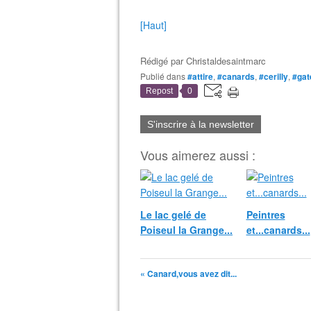
[Haut]
Rédigé par
Christaldesaintmarc
Publié dans
#attire
,
#canards
,
#cerilly
,
#gat
Repost
0
S'inscrire à la newsletter
Vous aimerez aussi :
Le lac gelé de
Peintres
Poiseul la Grange...
et...canards...
« Canard,vous avez dit...