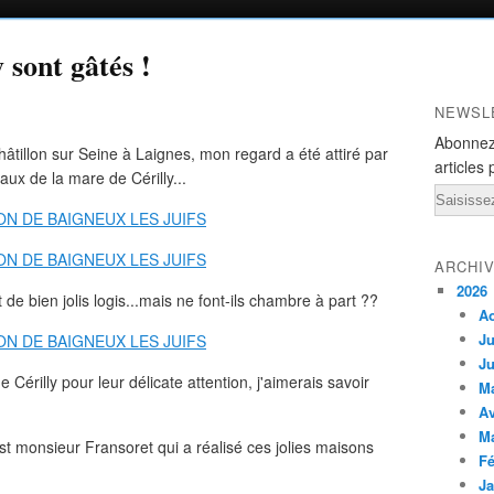
 sont gâtés !
NEWSL
Abonnez
âtillon sur Seine à Laignes, mon regard a été attiré par
articles 
eaux de la mare de Cérilly...
Email
ARCHI
2026
bien jolis logis...mais ne font-ils chambre à part ??
A
Ju
Ju
érilly pour leur délicate attention, j'aimerais savoir
M
Av
M
est monsieur Fransoret qui a réalisé ces jolies maisons
Fé
Ja