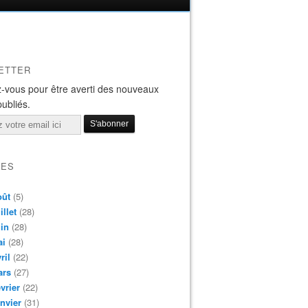
ETTER
-vous pour être averti des nouveaux
publiés.
VES
oût
(5)
illet
(28)
in
(28)
ai
(28)
ril
(22)
ars
(27)
vrier
(22)
nvier
(31)