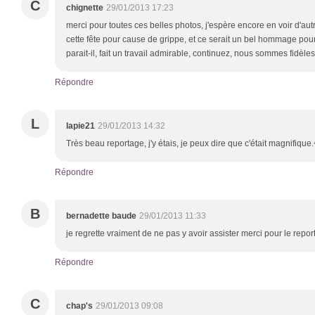
C
chignette
29/01/2013 17:23
merci pour toutes ces belles photos, j'espère encore en voir d'au
cette fête pour cause de grippe, et ce serait un bel hommage pour
parait-il, fait un travail admirable, continuez, nous sommes fidèles
Répondre
L
lapie21
29/01/2013 14:32
Très beau reportage, j'y étais, je peux dire que c'était magnifique
Répondre
B
bernadette baude
29/01/2013 11:33
je regrette vraiment de ne pas y avoir assister merci pour le repo
Répondre
C
chap's
29/01/2013 09:08