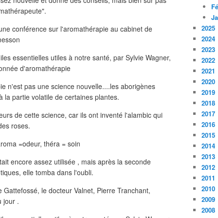
assez nouvelle et donne des conseils, mais bien sûr pas
Fé
romathérapeute".
Ja
2025
é une conférence sur l'aromathérapie au cabinet de
2024
amesson
2023
2022
2021
2020
ie n'est pas une science nouvelle....les aborigènes
2019
à la partie volatile de certaines plantes.
2018
2017
urs de cette science, car ils ont inventé l'alambic qui
2016
 des roses.
2015
aroma =odeur, théra = soin
2014
2013
ait encore assez utilisée , mais après la seconde
2012
tiques, elle tomba dans l'oubli.
2011
2010
attefossé, le docteur Valnet, Pierre Tranchant,
2009
 jour .
2008