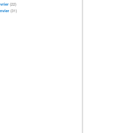
vrier
(22)
nvier
(31)