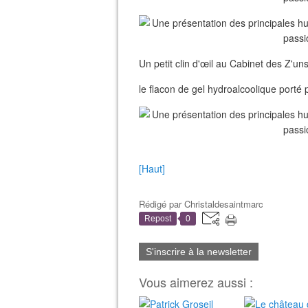
Un petit clin d'œil au Cabinet des Z'u
le flacon de gel hydroalcoolique porté p
[Haut]
Rédigé par
Christaldesaintmarc
Repost
0
S'inscrire à la newsletter
Vous aimerez aussi :