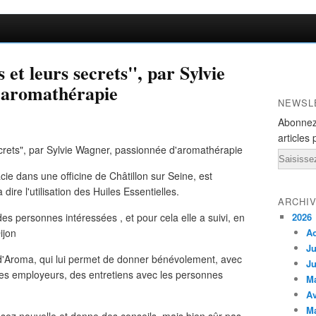
s et leurs secrets", par Sylvie
'aromathérapie
NEWSL
Abonnez
articles 
Email
ie dans une officine de Châtillon sur Seine, est
dire l'utilisation des Huiles Essentielles.
ARCHI
es personnes intéressées , et pour cela elle a suivi, en
2026
ijon
A
Ju
 d'Aroma, qui lui permet de donner bénévolement, avec
Ju
ses employeurs, des entretiens avec les personnes
M
Av
M