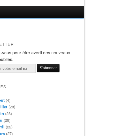
ETTER
-vous pour être averti des nouveaux
publiés.
VES
oût
(4)
illet
(28)
in
(28)
ai
(28)
ril
(22)
ars
(27)