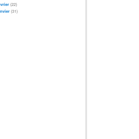
vrier
(22)
nvier
(31)