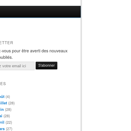
ETTER
-vous pour être averti des nouveaux
publiés.
VES
oût
(4)
illet
(28)
in
(28)
ai
(28)
ril
(22)
ars
(27)