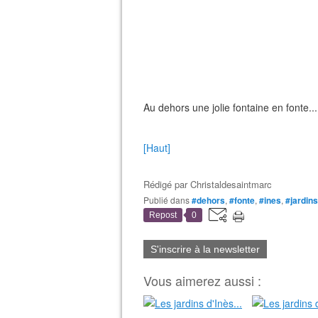
Au dehors une jolie fontaine en fonte...
[Haut]
Rédigé par
Christaldesaintmarc
Publié dans
#dehors
,
#fonte
,
#ines
,
#jardins
Repost
0
S'inscrire à la newsletter
Vous aimerez aussi :