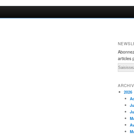
NEWSL
Abonnez
articles 
Email
ARCHI
2026
A
Ju
Ju
M
Av
M