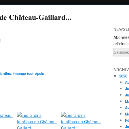
 de Château-Gaillard...
NEWSL
Abonnez
!
articles 
Email
ARCHI
jardins
,
#mange-tout
,
#pois
2026
A
Ju
Ju
M
Av
M
Fé
Ja