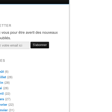
ETTER
-vous pour être averti des nouveaux
publiés.
VES
oût
(6)
illet
(28)
in
(28)
ai
(28)
ril
(22)
ars
(27)
vrier
(22)
nvier
(31)