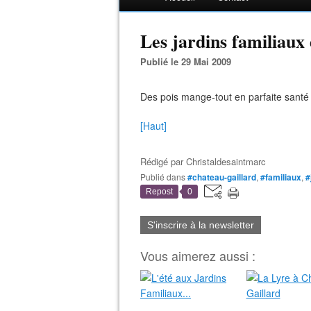
Les jardins familiaux
Publié le 29 Mai 2009
Des pois mange-tout en parfaite santé 
[Haut]
Rédigé par
Christaldesaintmarc
Publié dans
#chateau-gaillard
,
#familiaux
,
#
Repost
0
S'inscrire à la newsletter
Vous aimerez aussi :