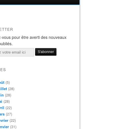
ETTER
-vous pour être averti des nouveaux
publiés.
VES
oût
(5)
illet
(28)
in
(28)
ai
(28)
ril
(22)
ars
(27)
vrier
(22)
nvier
(31)