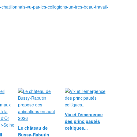
chatillonnais-vu-par-les-collegiens-un-tres-beau-travail-
Vix et l'émergence
des principautés
Le château de
celtiques...
l
Bussy-Rabutin