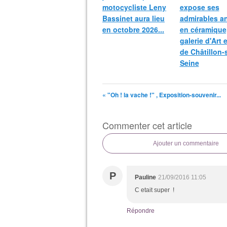
motocycliste Leny
expose ses
Bassinet aura lieu
admirables a
en octobre 2026...
en céramique,
galerie d'Art 
de Châtillon-
Seine
« "Oh ! la vache !" , Exposition-souvenir...
Commenter cet article
Ajouter un commentaire
P
Pauline
21/09/2016 11:05
C etait super !
Répondre