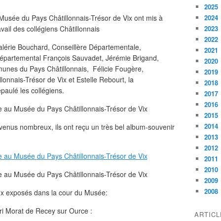
2025
2024
2023
2022
Valérie Bouchard, Conseillère Départementale,
2021
Départemental François Sauvadet, Jérémie Brigand,
2020
nes du Pays Châtillonnais, Félicie Fougère,
2019
nnais-Trésor de Vix et Estelle Rebourt, la
2018
paulé les collégiens.
2017
2016
2015
2014
t venus nombreux, ils ont reçu un très bel album-souvenir
2013
2012
2011
2010
2009
2008
ux exposés dans la cour du Musée:
ri Morat de Recey sur Ource :
ARTIC