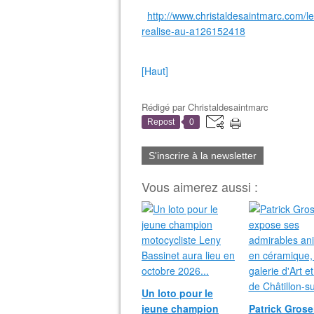
http://www.christaldesaintmarc.com/le-
realise-au-a126152418
[Haut]
Rédigé par
Christaldesaintmarc
Repost
0
S'inscrire à la newsletter
Vous aimerez aussi :
Un loto pour le
jeune champion
Patrick Grosei