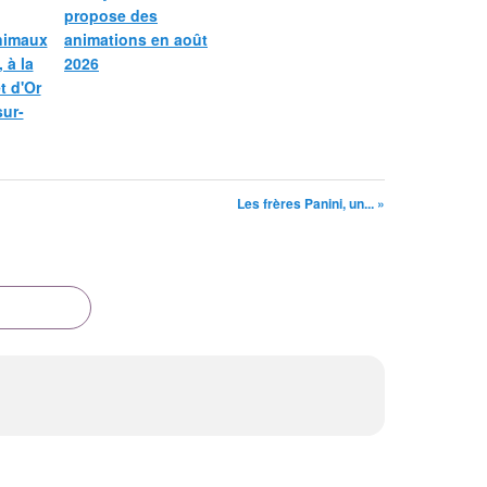
propose des
nimaux
animations en août
 à la
2026
et d'Or
sur-
Les frères Panini, un... »