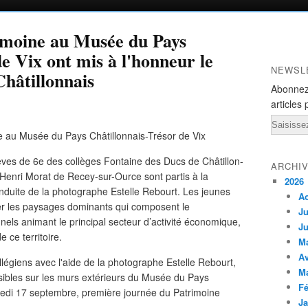
imoine au Musée du Pays
e Vix ont mis à l'honneur le
NEWSL
Châtillonnais
Abonnez
articles 
Email
èves de 6e des collèges Fontaine des Ducs de Châtillon-
ARCHI
 Henri Morat de Recey-sur-Ource sont partis à la
2026
conduite de la photographe Estelle Rebourt. Les jeunes
A
r les paysages dominants qui composent le
Ju
nnels animant le principal secteur d’activité économique,
Ju
 ce territoire.
M
Av
llégiens avec l'aide de la photographe Estelle Rebourt,
M
visibles sur les murs extérieurs du Musée du Pays
Fé
medi 17 septembre, première journée du Patrimoine
Ja