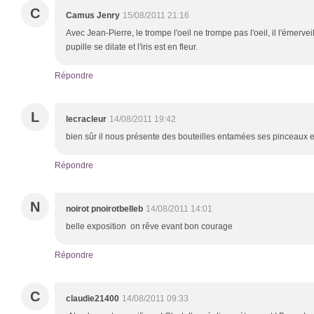
C
Camus Jenry
15/08/2011 21:16
Avec Jean-Pierre, le trompe l'oeil ne trompe pas l'oeil, il l'émerveil
pupille se dilate et l'iris est en fleur.
Répondre
L
lecracleur
14/08/2011 19:42
bien sûr il nous présente des bouteilles entamées ses pinceaux et
Répondre
N
noirot pnoirotbelleb
14/08/2011 14:01
belle exposition on rêve evant bon courage
Répondre
C
claudie21400
14/08/2011 09:33