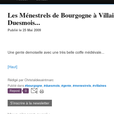
Les Ménestrels de Bourgogne à Villai
Duesmois...
Publié le 25 Mai 2009
Une gente demoiselle avec une très belle coiffe médiévale...
[Haut]
Rédigé par
Christaldesaintmarc
Publié dans
#bourgogne
,
#duesmois
,
#gente
,
#menestrels
,
#villaines
Repost
0
S'inscrire à la newsletter