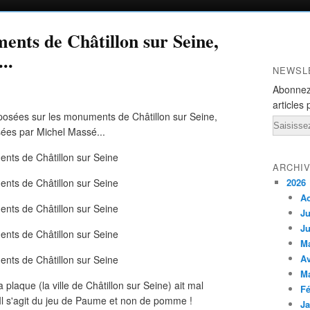
nts de Châtillon sur Seine,
..
NEWSL
Abonnez
articles 
posées sur les monuments de Châtillon sur Seine,
Email
ées par Michel Massé...
ARCHI
2026
A
Ju
Ju
M
Av
M
plaque (la ville de Châtillon sur Seine) ait mal
Fé
Il s'agit du jeu de Paume et non de pomme !
Ja