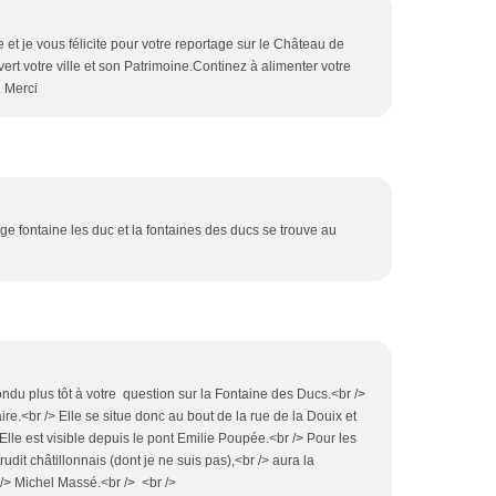
 et je vous félicite pour votre reportage sur le Château de
ert votre ville et son Patrimoine.Continez à alimenter votre
. Merci
ege fontaine les duc et la fontaines des ducs se trouve au
du plus tôt à votre question sur la Fontaine des Ducs.<br />
ire.<br /> Elle se situe donc au bout de la rue de la Douix et
Elle est visible depuis le pont Emilie Poupée.<br /> Pour les
udit châtillonnais (dont je ne suis pas),<br /> aura la
 /> Michel Massé.<br /> <br />