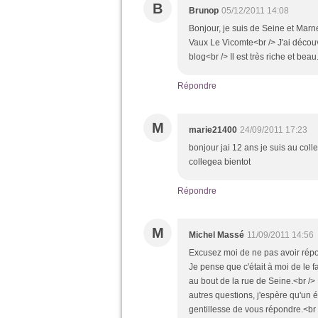
B
Brunop
05/12/2011 14:08
Bonjour, je suis de Seine et Marne
Vaux Le Vicomte<br /> J'ai découv
blog<br /> Il est très riche et beau
Répondre
M
marie21400
24/09/2011 17:23
bonjour jai 12 ans je suis au coll
collegea bientot
Répondre
M
Michel Massé
11/09/2011 14:56
Excusez moi de ne pas avoir répon
Je pense que c'était à moi de le fa
au bout de la rue de Seine.<br /> 
autres questions, j'espère qu'un ér
gentillesse de vous répondre.<br