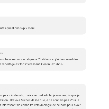
ntes questions svp ? merci
:42
prochain séjour touristique à Châtillon car j'ai découvert des
e reportage est fort intéressant. Continuez.<br />
nt pas loin de mbt, mais avec cet article, je m'aperçois que je
âtillon ! Bravo à Michel Massé que je ne connais pas.Pour la
s intéréssant de connaître l'éthymologie de ce nom pour avoir