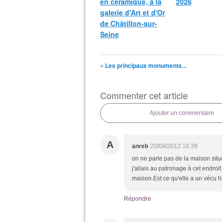
en céramique, à la
2026
galerie d'Art et d'Or
de Châtillon-sur-
Seine
« Les principaux monuments...
Commenter cet article
Ajouter un commentaire
A
anreb
20/09/2012 16:39
on ne parle pas de la maison sit
j'allais au patronage à cet endroit
maison.Est ce qu'elle a un vécu h
Répondre