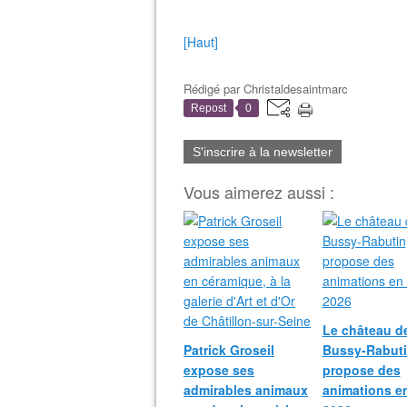
[Haut]
Rédigé par
Christaldesaintmarc
Repost
0
S'inscrire à la newsletter
Vous aimerez aussi :
Le château d
Patrick Groseil
Bussy-Rabut
expose ses
propose des
admirables animaux
animations e