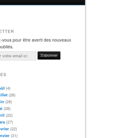
ETTER
-vous pour être averti des nouveaux
publiés.
VES
oût
(4)
illet
(28)
in
(28)
ai
(28)
ril
(22)
ars
(27)
vrier
(22)
nvier
(31)