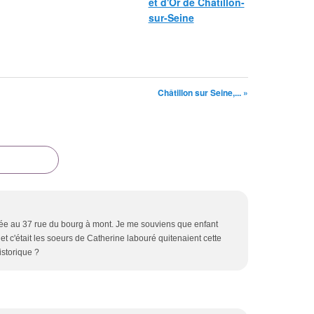
et d'Or de Châtillon-
sur-Seine
Châtillon sur Seine,... »
uée au 37 rue du bourg à mont. Je me souviens que enfant
 et c'était les soeurs de Catherine labouré quitenaient cette
istorique ?