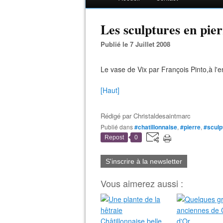
Les sculptures en pier
Publié le 7 Juillet 2008
Le vase de Vix par François Pinto,à l'ent
[Haut]
Rédigé par
Christaldesaintmarc
Publié dans
#chatillonnaise
,
#pierre
,
#sculp
Repost
0
S'inscrire à la newsletter
Vous aimerez aussi :