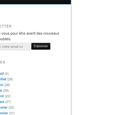
ETTER
-vous pour être averti des nouveaux
publiés.
VES
oût
(5)
illet
(28)
in
(28)
ai
(28)
ril
(22)
ars
(27)
vrier
(22)
nvier
(31)