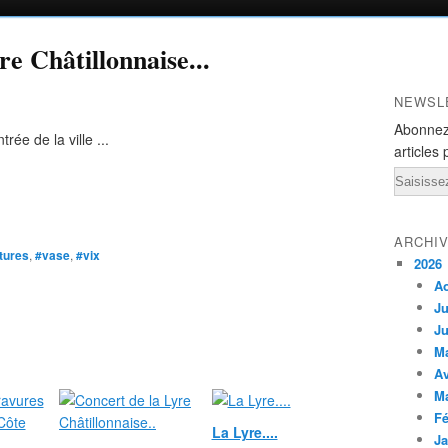
re Châtillonnaise...
NEWSL
Abonnez
rée de la ville ...
articles 
Email
ARCHI
tures
,
#vase
,
#vix
2026
A
Ju
Ju
M
Av
M
Fé
La Lyre....
Ja