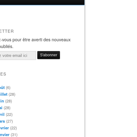
ETTER
-vous pour être averti des nouveaux
publiés.
VES
oût
(6)
illet
(28)
in
(28)
ai
(28)
ril
(22)
ars
(27)
vrier
(22)
nvier
(31)