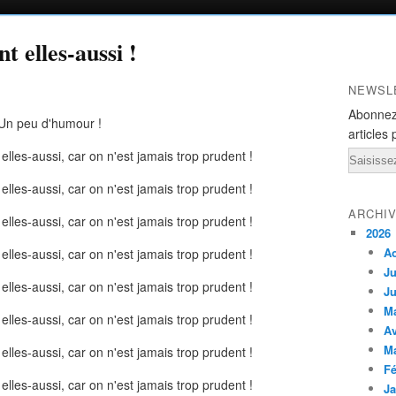
t elles-aussi !
NEWSL
Abonnez
Un peu d'humour !
articles 
Email
ARCHI
2026
A
Ju
Ju
M
Av
M
Fé
Ja