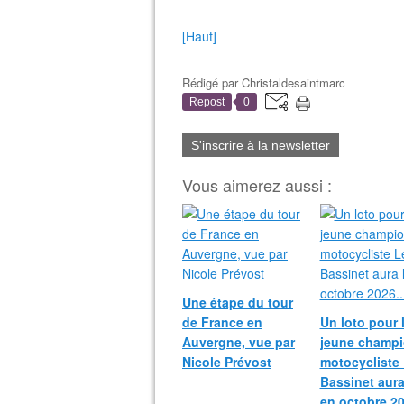
[Haut]
Rédigé par
Christaldesaintmarc
Repost
0
S'inscrire à la newsletter
Vous aimerez aussi :
Une étape du tour
de France en
Un loto pour 
Auvergne, vue par
jeune champ
Nicole Prévost
motocycliste
Bassinet aura
en octobre 20