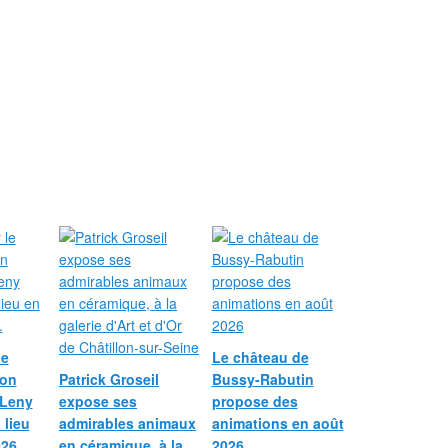
le
Le château de
ion
Patrick Groseil
Bussy-Rabutin
 Leny
expose ses
propose des
 lieu
admirables animaux
animations en août
26...
en céramique, à la
2026