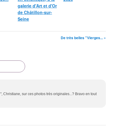
galerie d'Art et d'Or
de Châtillon-sur-
Seine
De très belles "Vierges... »
Christiane, sur ces photos très originales...? Bravo en tout