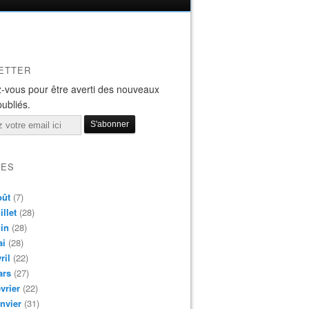
ETTER
-vous pour être averti des nouveaux
publiés.
VES
oût
(7)
illet
(28)
in
(28)
ai
(28)
ril
(22)
ars
(27)
vrier
(22)
nvier
(31)