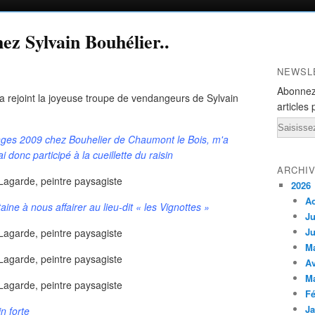
ez Sylvain Bouhélier..
NEWSL
Abonnez
a rejoint la joyeuse troupe de vendangeurs de Sylvain
articles 
Email
nges 2009 chez Bouhelier de Chaumont le Bois, m'a
i donc participé à la cueillette du raisin
ARCHI
2026
A
ne à nous affairer au lieu-dit « les Vignottes »
Ju
Ju
M
Av
M
Fé
Ja
n forte