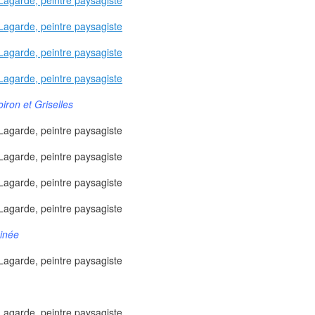
ron et Griselles
inée