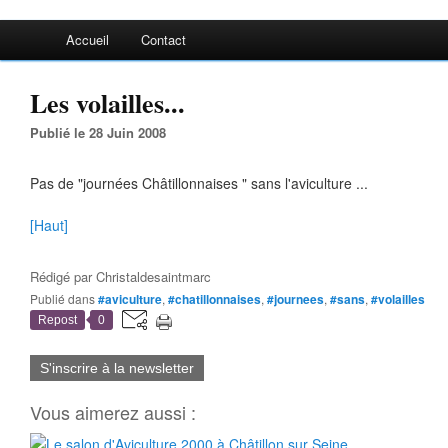
Accueil
Contact
Les volailles...
Publié le 28 Juin 2008
Pas de "journées Châtillonnaises " sans l'aviculture ...
[Haut]
Rédigé par
Christaldesaintmarc
Publié dans
#aviculture
,
#chatillonnaises
,
#journees
,
#sans
,
#volailles
Repost
0
S'inscrire à la newsletter
Vous aimerez aussi :