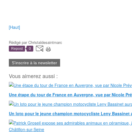
[Haut]
Rédigé par
Christaldesaintmarc
Repost
0
S'inscrire à la newsletter
Vous aimerez aussi :
Une étape du tour de France en Auvergne, vue par Nicole Pr
Un loto pour le jeune champion motocycliste Leny Bassinet au