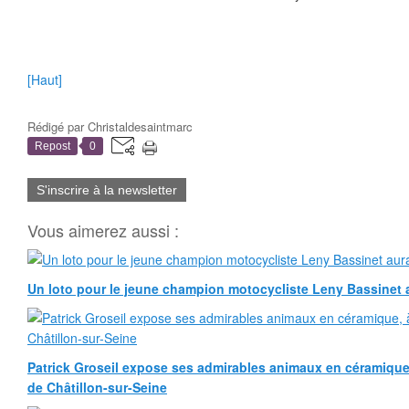
[Haut]
Rédigé par
Christaldesaintmarc
Repost
0
S'inscrire à la newsletter
Vous aimerez aussi :
Un loto pour le jeune champion motocycliste Leny Bassinet au
Patrick Groseil expose ses admirables animaux en céramique, à
de Châtillon-sur-Seine