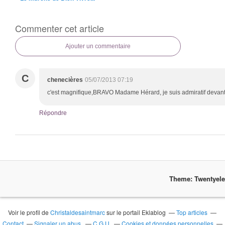
Commenter cet article
Ajouter un commentaire
C
chenecières
05/07/2013 07:19
c'est magnifique,BRAVO Madame Hérard, je suis admiratif devant tant 
Répondre
Theme: Twentyel
Voir le profil de
Christaldesaintmarc
sur le portail Eklablog
Top articles
Contact
Signaler un abus
C.G.U.
Cookies et données personnelles