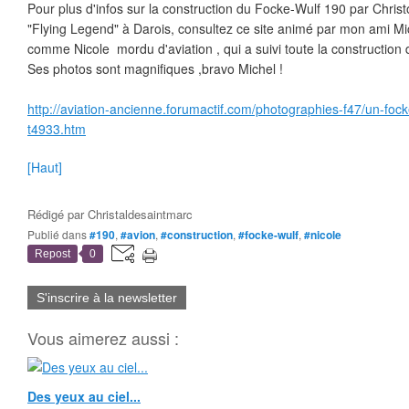
Pour plus d'infos sur la construction du Focke-Wulf 190 par Chri
"Flying Legend" à Darois, consultez ce site animé par mon ami Mic
comme Nicole mordu d'aviation , qui a suivi toute la construction 
Ses photos sont magnifiques ,bravo Michel !
http://aviation-ancienne.forumactif.com/photographies-f47/un-fock
t4933.htm
[Haut]
Rédigé par
Christaldesaintmarc
Publié dans
#190
,
#avion
,
#construction
,
#focke-wulf
,
#nicole
Repost
0
S'inscrire à la newsletter
Vous aimerez aussi :
Des yeux au ciel...