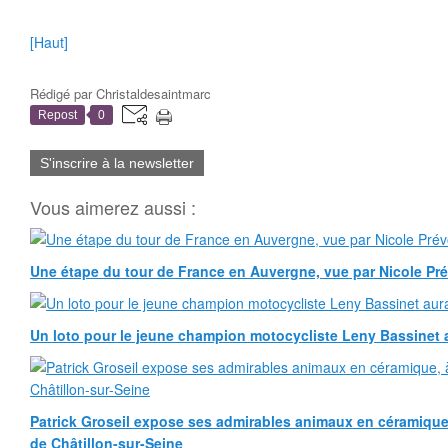
[Haut]
Rédigé par
Christaldesaintmarc
Repost
0
S'inscrire à la newsletter
Vous aimerez aussi :
Une étape du tour de France en Auvergne, vue par Nicole Pr
Un loto pour le jeune champion motocycliste Leny Bassinet au
Patrick Groseil expose ses admirables animaux en céramique, à
de Châtillon-sur-Seine