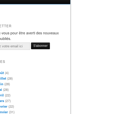
ETTER
-vous pour être averti des nouveaux
publiés.
VES
oût
(4)
illet
(28)
in
(28)
ai
(28)
ril
(22)
ars
(27)
vrier
(22)
nvier
(31)