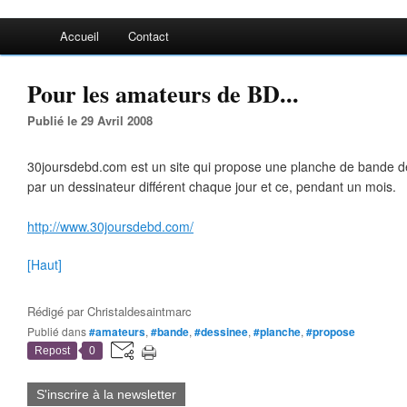
Accueil
Contact
Pour les amateurs de BD...
Publié le 29 Avril 2008
30joursdebd.com est un site qui propose une planche de bande d
par un dessinateur différent chaque jour et ce, pendant un mois.
http://www.30joursdebd.com/
[Haut]
Rédigé par
Christaldesaintmarc
Publié dans
#amateurs
,
#bande
,
#dessinee
,
#planche
,
#propose
Repost
0
S'inscrire à la newsletter