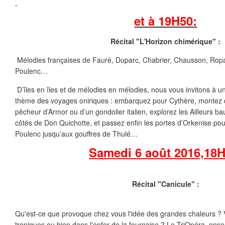
et à 19H50:
Récital "L'Horizon chimérique" :
Mélodies françaises de Fauré, Duparc, Chabrier, Chausson, Ropar
Poulenc…
D’îles en îles et de mélodies en mélodies, nous vous invitons à un
thème des voyages oniriques : embarquez pour Cythère, montez d
pêcheur d’Armor ou d’un gondolier italien, explorez les Ailleurs b
côtés de Don Quichotte, et passez enfin les portes d’Orkenise pour
Poulenc jusqu’aux gouffres de Thulé…
Samedi 6 août 2016,
18H
Récital "Canicule" :
Qu'est-ce que provoque chez vous l'idée des grandes chaleurs ?
tropiques ou bien dans l'enfer de la fournaise ? Le TriOpéra, e