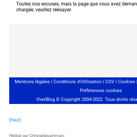
[Haut]
Rédigé par
Christaldesaintmarc