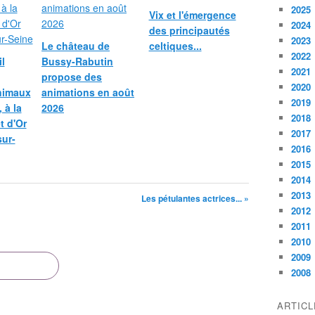
2025
Vix et l'émergence
2024
des principautés
2023
Le château de
celtiques...
2022
l
Bussy-Rabutin
2021
propose des
2020
nimaux
animations en août
2019
 à la
2026
2018
et d'Or
2017
sur-
2016
2015
2014
2013
Les pétulantes actrices... »
2012
2011
2010
2009
2008
ARTIC