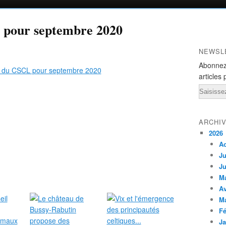
pour septembre 2020
NEWSL
Abonnez
articles 
Email
ARCHI
2026
A
Ju
Ju
M
Av
M
Fé
Ja