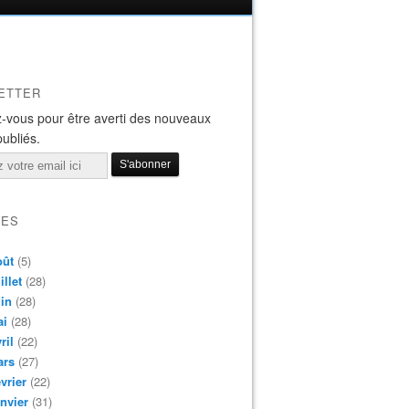
ETTER
-vous pour être averti des nouveaux
publiés.
VES
oût
(5)
illet
(28)
in
(28)
ai
(28)
ril
(22)
ars
(27)
vrier
(22)
nvier
(31)