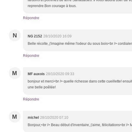
lardons et pommes de terre Sarladaises. Il vous faudra user de v
reprendre.Bon courage à tous.
Répondre
N
NG 2152
28/10/2020 16:09
Belle récolte, j'imagine même l'odeur du sous bois<br /> cordial
Répondre
M
MF auxois
28/10/2020 09:33
bonjour et merci<br /> quelle richesse dans cette cueillette! ensui
une belle poêlée!
Répondre
M
michel
28/10/2020 07:10
Bonjour,<br /> Beau début d'inventaire, j'aime, félicitations<br /> 