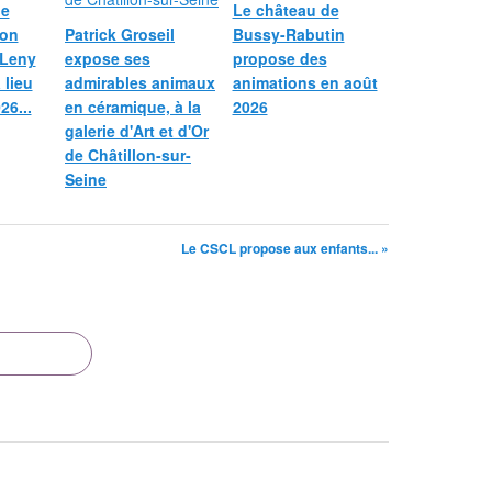
le
Le château de
ion
Patrick Groseil
Bussy-Rabutin
 Leny
expose ses
propose des
 lieu
admirables animaux
animations en août
26...
en céramique, à la
2026
galerie d'Art et d'Or
de Châtillon-sur-
Seine
Le CSCL propose aux enfants... »