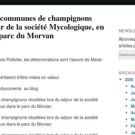
u communes de champignons
ur de la société Mycologique, en
NEWSL
e parc du Morvan
Abonnez
articles 
Email
is Poillotte, les déterminations sont l'œuvre de Marie-
ARCHI
taient d'être mises en valeur.
2026
A
es documents au blog.
Ju
Ju
M
Av
M
Fé
Ja