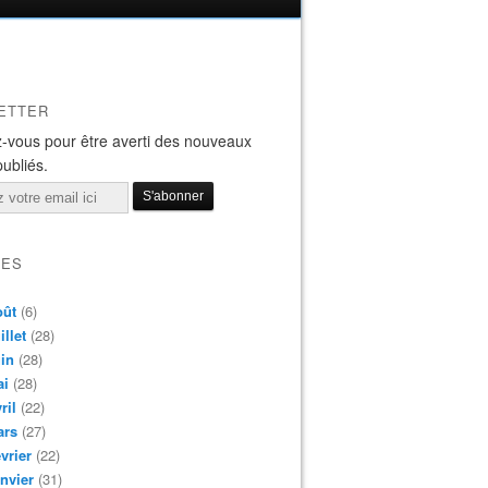
ETTER
-vous pour être averti des nouveaux
publiés.
VES
oût
(6)
illet
(28)
in
(28)
ai
(28)
ril
(22)
ars
(27)
vrier
(22)
nvier
(31)