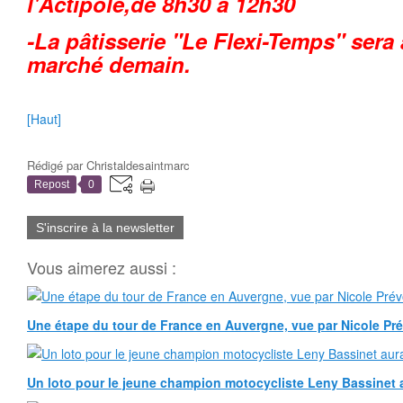
l'Actipôle,de 8h30 à 12h30
-La pâtisserie "Le Flexi-Temps" sera
marché demain.
[Haut]
Rédigé par
Christaldesaintmarc
Repost
0
S'inscrire à la newsletter
Vous aimerez aussi :
Une étape du tour de France en Auvergne, vue par Nicole Pr
Un loto pour le jeune champion motocycliste Leny Bassinet au