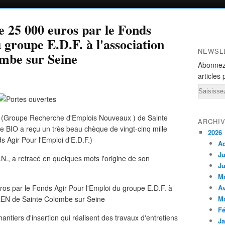
 25 000 euros par le Fonds
 groupe E.D.F. à l'association
NEWSL
mbe sur Seine
Abonnez
articles 
Email
N. (Groupe Recherche d'Emplois Nouveaux ) de Sainte
ARCHI
 BIO a reçu un très beau chèque de vingt-cinq mille
2026
s Agir Pour l'Emploi d'E.D.F.)
A
Ju
.N., a retracé en quelques mots l'origine de son
Ju
M
Av
M
Fé
ntiers d'insertion qui réalisent des travaux d'entretiens
Ja