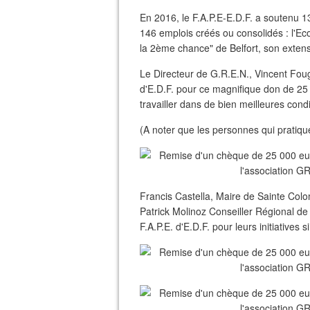
En 2016, le F.A.P.E-E.D.F. a soutenu 
146 emplois créés ou consolidés : l'E
la 2ème chance" de Belfort, son extens
Le Directeur de G.R.E.N., Vincent Foug
d'E.D.F. pour ce magnifique don de 25
travailler dans de bien meilleures condi
(A noter que les personnes qui pratiq
Francis Castella, Maire de Sainte Colo
Patrick Molinoz Conseiller Régional de
F.A.P.E. d'E.D.F. pour leurs initiative