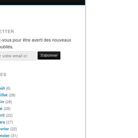
ETTER
-vous pour être averti des nouveaux
publiés.
VES
oût
(6)
illet
(28)
in
(28)
ai
(28)
ril
(22)
ars
(27)
vrier
(22)
nvier
(31)