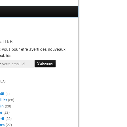
ETTER
-vous pour être averti des nouveaux
publiés.
VES
oût
(4)
illet
(28)
in
(28)
ai
(28)
ril
(22)
ars
(27)