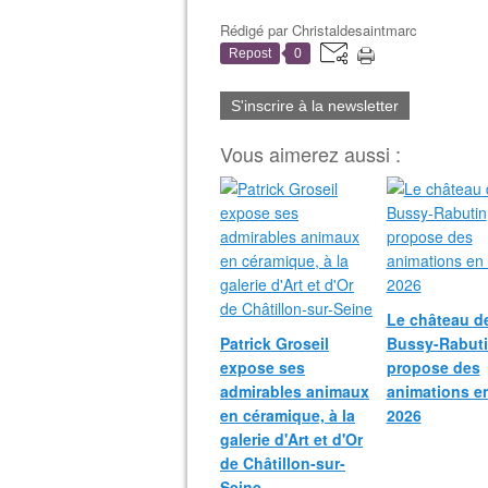
Rédigé par
Christaldesaintmarc
Repost
0
S'inscrire à la newsletter
Vous aimerez aussi :
Le château d
Patrick Groseil
Bussy-Rabut
expose ses
propose des
admirables animaux
animations e
en céramique, à la
2026
galerie d'Art et d'Or
de Châtillon-sur-
Seine