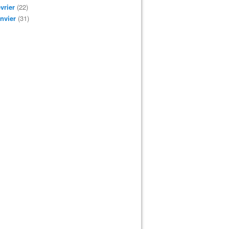
vrier
(22)
nvier
(31)