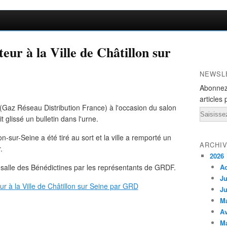
teur à la Ville de Châtillon sur
NEWSL
Abonnez
articles 
Gaz Réseau Distribution France) à l'occasion du salon
Email
 glissé un bulletin dans l'urne.
on-sur-Seine a été tiré au sort et la ville a remporté un
ARCHI
.
2026
er, salle des Bénédictines par les représentants de GRDF.
A
Ju
Ju
M
Av
M