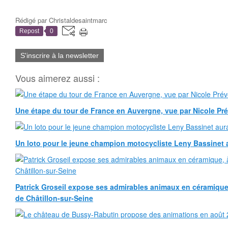
Rédigé par
Christaldesaintmarc
Repost
0
S'inscrire à la newsletter
Vous aimerez aussi :
Une étape du tour de France en Auvergne, vue par Nicole Pr
Un loto pour le jeune champion motocycliste Leny Bassinet au
Patrick Groseil expose ses admirables animaux en céramique, à
de Châtillon-sur-Seine