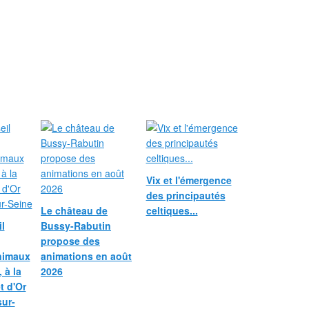
Vix et l'émergence
des principautés
Le château de
celtiques...
l
Bussy-Rabutin
propose des
nimaux
animations en août
 à la
2026
et d'Or
sur-