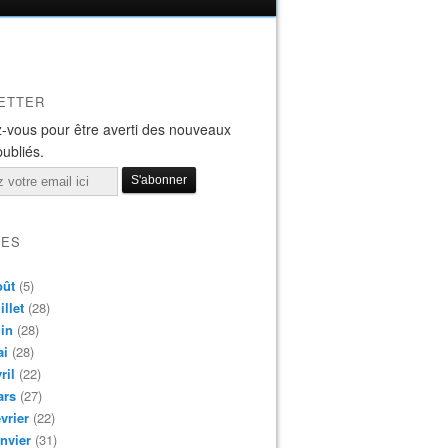
ETTER
-vous pour être averti des nouveaux
publiés.
VES
oût
(5)
illet
(28)
in
(28)
ai
(28)
ril
(22)
ars
(27)
vrier
(22)
nvier
(31)