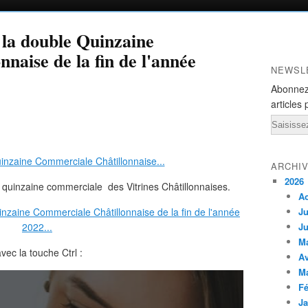
e la double Quinzaine
naise de la fin de l'année
NEWSL
Abonnez
articles 
Email
ARCHI
2026
le quinzaine commerciale des Vitrines Châtillonnaises.
A
Ju
Ju
M
vec la touche Ctrl :
Av
M
Fé
Ja