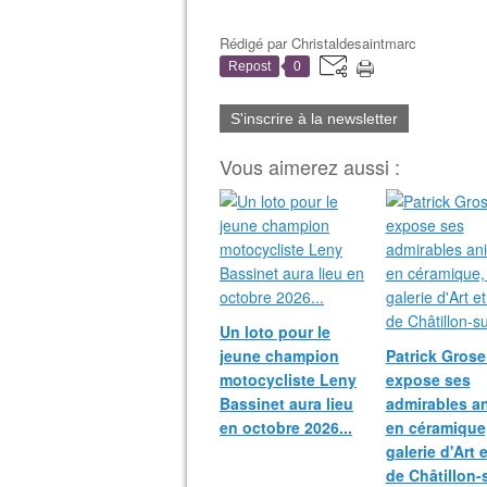
Rédigé par
Christaldesaintmarc
Repost
0
S'inscrire à la newsletter
Vous aimerez aussi :
Un loto pour le
jeune champion
Patrick Grosei
motocycliste Leny
expose ses
Bassinet aura lieu
admirables a
en octobre 2026...
en céramique,
galerie d'Art 
de Châtillon-