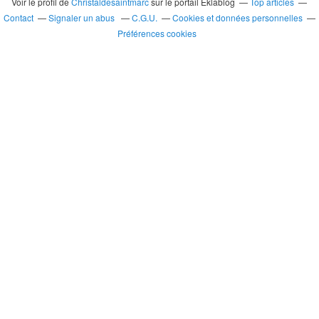
Voir le profil de
Christaldesaintmarc
sur le portail Eklablog
Top articles
Contact
Signaler un abus
C.G.U.
Cookies et données personnelles
Préférences cookies