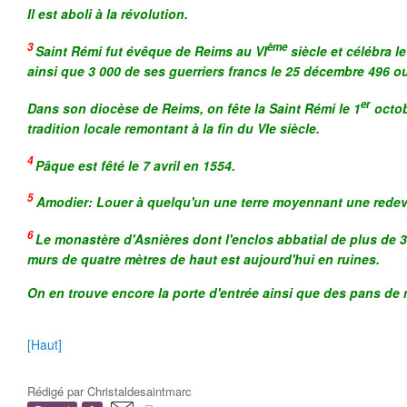
Il est aboli à la révolution.
3
ème
Saint Rémi fut évêque de Reims au VI
siècle et célébra l
ainsi que 3 000 de ses guerriers francs le 25 décembre 496 o
er
Dans son diocèse de Reims, on fête la Saint Rémi le 1
octob
tradition locale remontant à la fin du VIe siècle.
4
Pâque est fêté le 7 avril en 1554.
5
Amodier: Louer à quelqu'un une terre moyennant une rede
6
Le monastère d'Asnières dont l'enclos abbatial de plus de 3
murs de quatre mètres de haut est aujourd'hui en ruines.
On en trouve encore la porte d'entrée ainsi que des pans de
[Haut]
Rédigé par
Christaldesaintmarc