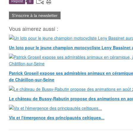
Repost
0
S'inscrire à la newsletter
Vous aimerez aussi :
Un loto pour le jeune champion motocycliste Leny Bassinet au
Patrick Groseil expose ses admirables animaux en céramique, à
de Châtillon-sur-Seine
Le château de Bussy-Rabutin propose des animations en ao
Vix et l'émergence des principautés celtiques...