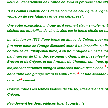
lieux du département de l'Yonne en 1934 et propose cette exp
"Ces climats étaient considérés comme de ceux que la vigne 
vigneron de ses fatigues et de ses dépenses".
Une autre explication indique qu'il pourrait s'agir simplement
séchait les bouteilles de vins lavées car la ferme située en ha
La création en 1533 d’une ferme au finage de Crépan pour re
(un texte parle de Grange Madame) suite à un incendie, au li
commune de Prusly-sur-Ource, a eu pour origine un bail à trois
par François de Chandio, seigneur d'Origny, de Bussy-les-Fo
Brevon et de Crépan, et par Antoine de Chandio, son frère, q
2
moyennant certaines charges imposées par un bail à cens
3
construire une grange avant la Saint Remi
, et une seconde 
4
charnel
suivant.
Comme toutes les fermes isolées de Prusly, elles étaient la p
Crépan.
Rapidement les deux édifices furent construits.