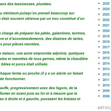
2025
 dans des lessiveuses, plumées.
2024
 au minimum puisqu’on prenait beaucoup sur
2023
ns était souvent obtenue par un troc constitué d’un
2022
2021
2020
la charge de préparer les pâtés, galantines, terrines,
2019
ivers et d’accommodements, des dizaines de tartes,
2018
ux pour pièces montées.
2017
2016
de la maison, une autre empruntée adjointe, quelques
2015
oles et marmites de tous genres, même la chaudière
2014
bêtes et porcs était utilisée.
2013
chaque ferme ou proche (il y a un siècle on faisait
2012
 de fonctionner.
2011
2010
chauffe, progressivement avec des fagots, de la
2009
lumer en avant puis au fur et à mesure que la
2008
eu à droite et à gauche, poussant les braises et
ARTIC