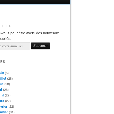
ETTER
-vous pour être averti des nouveaux
publiés.
VES
oût
(5)
illet
(28)
in
(28)
ai
(28)
ril
(22)
ars
(27)
vrier
(22)
nvier
(31)