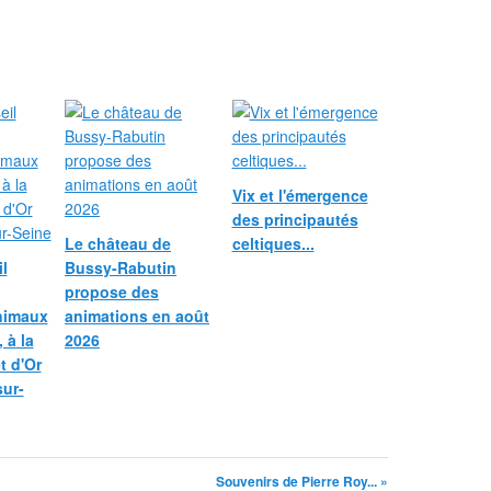
Vix et l'émergence
des principautés
Le château de
celtiques...
l
Bussy-Rabutin
propose des
nimaux
animations en août
 à la
2026
et d'Or
sur-
Souvenirs de Pierre Roy... »