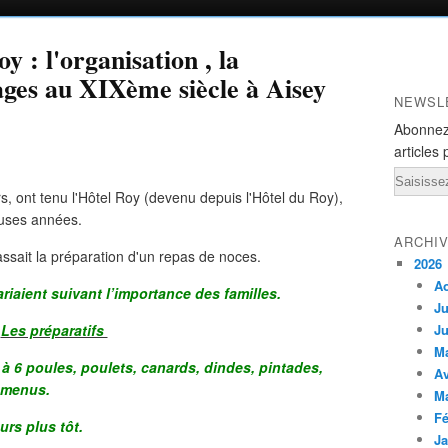
y : l'organisation , la
ges au XIXème siècle à Aisey
NEWSL
Abonnez
articles 
Email
s, ont tenu l'Hôtel Roy (devenu depuis l'Hôtel du Roy),
uses années.
ARCHI
ssait la préparation d'un repas de noces.
2026
A
riaient suivant l’importance des familles.
Ju
Les préparatifs
Ju
M
5 à 6 poules, poulets, canards, dindes, pintades,
Av
 menus.
M
Fé
urs plus tôt.
Ja