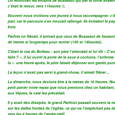
On retrouvait les enfants de Busseaut qui par la route avaient
c’était le retour, vers 11heures ½.
Souvent nous invitions ces jeunes à nous raccompagner, c’éta
part, car le parcours s’en trouvait rallongé. Ils évitaient le p
bois.
Parfois on flânait, il arrivait que ceux de Busseaut de fassen
de mettre si longtemps pour rentrer (13h et 14heures).
C'était le cas du Boileau : son père l’attendait et lui dit « C’est
faim ? », il lui ouvrit la porte de la soue à cochons, l’enferma 
lu ». une heure après, le père faisait déjeuner son gamin puni
La leçon n’avait pas servi à grand-chose, il aimait flâner…
Le dimanche, nous devions être à la messe de 10 heures. N
petit panier notre repas que nous prenions chez un habitant, ca
aux Vêpres, le caté les précédait.
Il y avait des dissipés, le grand Parthiot passait souvent la 
sur les dalles froides de l’église, ce qui ne l’empêchait pas de 
vers les 4 heures de l’après-midi.