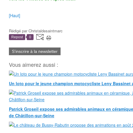
[Haut]
Rédigé par
Christaldesaintmarc
Repost
0
S'inscrire à la newsletter
Vous aimerez aussi :
Un loto pour le jeune champion motocycliste Leny Bassinet au
Patrick Groseil expose ses admirables animaux en céramique, à
de Châtillon-sur-Seine